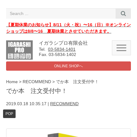
i
g
a
t
i
【夏期休業のお知らせ】8/11（火・祝）〜16（日）※オンライン
o
ショップは8/8〜16 夏期休業とさせていただきます。
n
イガラシプロ有限会社
N
Tel.
03-5834-1401
a
Fax. 03-5834-1402
v
i
ONLINE SHOPへ
g
a
t
i
Home
>
RECOMMEND
>
でか本 注文受付中！
o
でか本 注文受付中！
n
2019.03.18 10:35:17
|
RECOMMEND
POP