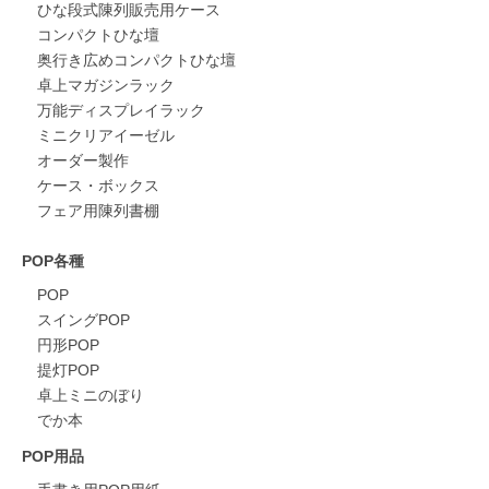
ひな段式陳列販売用ケース
コンパクトひな壇
奥行き広めコンパクトひな壇
卓上マガジンラック
万能ディスプレイラック
ミニクリアイーゼル
オーダー製作
ケース・ボックス
フェア用陳列書棚
POP各種
POP
スイングPOP
円形POP
提灯POP
卓上ミニのぼり
でか本
POP用品