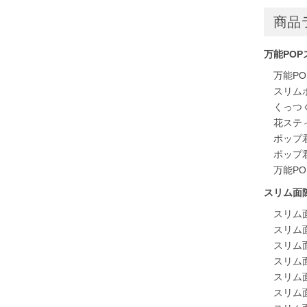
商品
万能POP
万能P
スリム
くっつ
花ステ
ポップ君
ポップ
万能P
スリム面
スリム
スリム
スリム
スリム
スリム
スリム