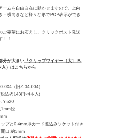
アームを自由自在に動かせますので、上向
き・横向きなど様々な形でPOP表示ができ
のご要望にお応えし、クリックポスト発送
す！！
部分が大きい
『クリップワイヤー［大］ E-
2本入）はこちらから
0-004（旧Z-04-004）
(税込@143円×4本入)
:￥520
1mm径
7mm
リップと0.4mm厚カード差込みソケット付き
開口:約3mm