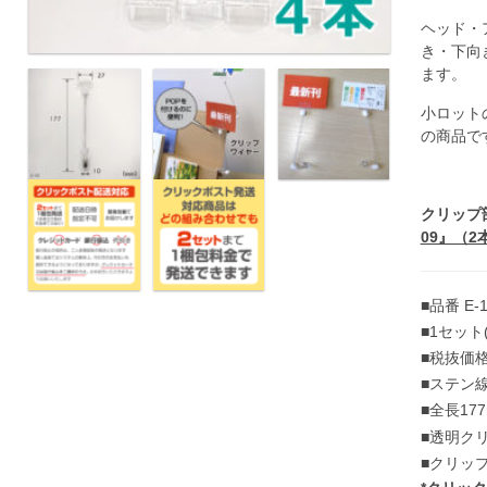
ヘッド・
き・下向
ます。
小ロット
の商品で
クリップ
09』（
■品番 E-1
■1セット
■税抜価格
■ステン線
■全長17
■透明ク
■クリップ