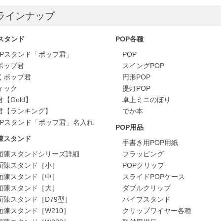
ラインナップ
スタンド
POP各種
OPスタンド「ポップ君」
POP
ポップ君
スイングPOP
くポップ君
円形POP
ィック
提灯POP
【Gold】
卓上ミニのぼり
君【ランキング】
でか本
OPスタンド「ポップ君」名入れ
POP用品
陳スタンド
手書き用POP用紙
面陳スタンドシリーズ詳細
フラッピング
面陳スタンド［小］
POPクリップ
面陳スタンド［中］
スライドPOPケース
面陳スタンド［大］
ダブルクリップ
面陳スタンド［D79型］
パイプスタンド
面陳スタンド［W210］
クリップワイヤー各種