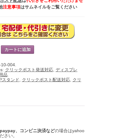
ポスト配送
は
代引きをご利用いただけませ
他
注意事項
はサムネイルをご覧ください
カートに追加
-10-004
.
es:
クリックポスト発送対応
,
ディスプレ
用品
.
OPスタンド
,
クリックポスト配送対応
,
クリ
aypay、コンビニ決済など
の場合はyahoo
ださい。