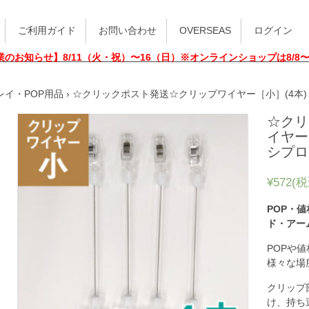
ご利用ガイド
お問い合わせ
OVERSEAS
ログイン
業のお知らせ】8/11（火・祝）〜16（日）※オンラインショップは8/8
レイ・POP用品
› ☆クリックポスト発送☆クリップワイヤー［小］(4本) E-
☆クリ
イヤー［
シプロ
¥572
(税
POP・
ド・アー
POPや
様々な場
クリップ
け、持ち