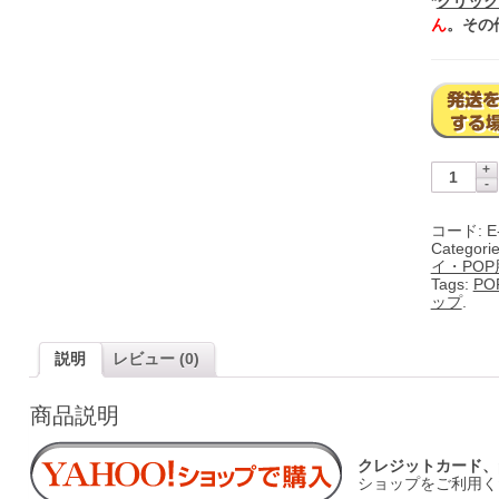
*
クリック
ん
。その
コード:
E
Categori
イ・POP
Tags:
P
ップ
.
説明
レビュー (0)
商品説明
クレジットカード、p
ショップをご利用く