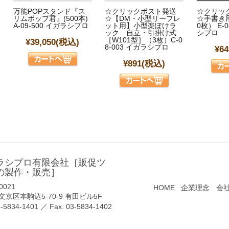
万能POPスタンド『ス
☆クリックポスト発送
☆クリッ
リムポップ君』(500本)
☆【DM・小型リーフレ
☆手書き用
A-09-500 イガラシプロ
ット用】小型楽ぽけラ
0枚） E-0
ック 自立・引掛け式
シプロ
［W101型］（3枚）C-0
¥39,050
(税込)
8-003 イガラシプロ
¥64
¥891
(税込)
ラシプロ有限会社［販促ツ
の製作・販売］
0021
HOME
企業理念
会
京区本駒込5-70-9 有田ビル5F
3-5834-1401
／ Fax. 03-5834-1402