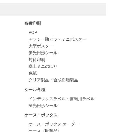
各種印刷
POP
チラシ・陳ビラ・ミニポスター
大型ポスター
蛍光円形シール
封筒印刷
卓上ミニのぼり
色紙
クリア製品・合成樹脂製品
シール各種
インデックスラベル・書籍用ラベル
蛍光円形シール
ケース・ボックス
ケース・ボックス オーダー
ケース（既製品）