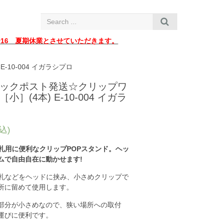
i
g
a
t
i
〜16 夏期休業とさせていただきます。
o
n
10-004 イガラシプロ
ックポスト発送☆クリップワ
小］(4本) E-10-004 イガラ
込)
値札用に便利な
クリップPOPスタンド
。ヘッ
ムで自由自在に動かせます!
値札などをヘッドに挟み、小さめクリップで
所に留めて使用します。
部分が小さめなので、狭い場所への取付
運びに便利です。