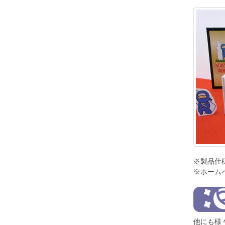
※製品仕
※ホーム
他にも様