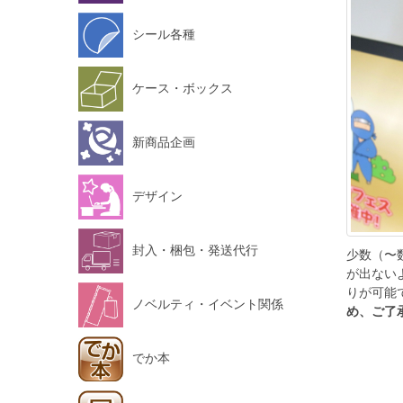
シール各種
ケース・ボックス
新商品企画
デザイン
封入・梱包・発送代行
少数（〜
が出ない
りが可能
ノベルティ・イベント関係
め、ご了
でか本