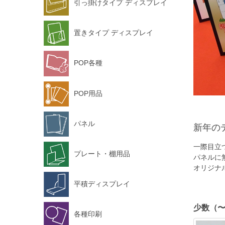
引っ掛けタイプ ディスプレイ
置きタイプ ディスプレイ
POP各種
POP用品
パネル
新年の
一際目立
プレート・棚用品
パネルに
オリジナ
平積ディスプレイ
少数（
各種印刷