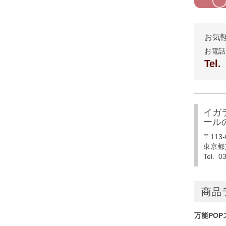
お気
お電話
Tel.
イガ
ール
〒113-
東京都文
Tel. 0
商品
万能POP