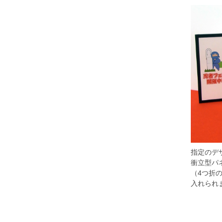
指定のデ
衝立型パ
（4つ折
入れられ