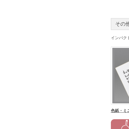
その
インパク
色紙・ミ