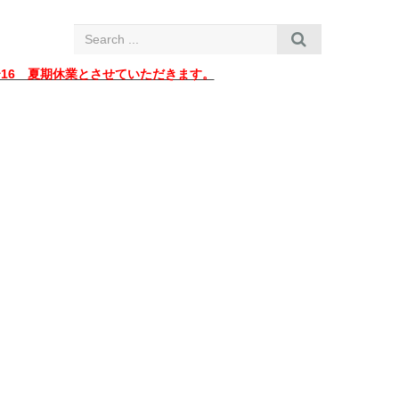
i
g
a
t
i
〜16 夏期休業とさせていただきます。
o
n