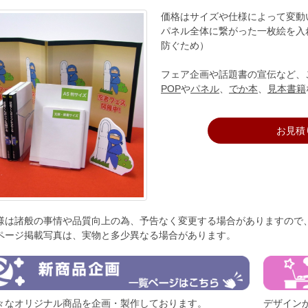
価格はサイズや仕様によって変動
パネル全体に繋がった一枚絵を入
防ぐため）
フェア企画や話題書の宣伝など、
POP
や
パネル
、
でか本
、
見本書籍
お見積
様は諸般の事情や品質向上の為、予告なく変更する場合がありますので
ページ掲載写真は、実物と多少異なる場合があります。
々なオリジナル商品を企画・製作しております。
デザイン