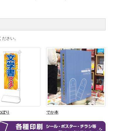
ください。
のぼり
でか本