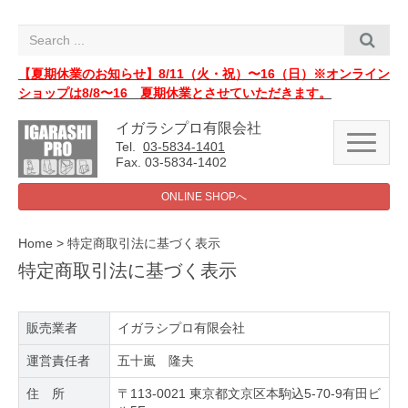
i
g
a
t
i
【夏期休業のお知らせ】8/11（火・祝）〜16（日）※オンライン
o
ショップは8/8〜16 夏期休業とさせていただきます。
n
イガラシプロ有限会社
N
Tel.
03-5834-1401
a
Fax. 03-5834-1402
v
i
ONLINE SHOPへ
g
a
t
i
Home
>
特定商取引法に基づく表示
o
特定商取引法に基づく表示
n
販売業者
イガラシプロ有限会社
運営責任者
五十嵐 隆夫
住 所
〒113-0021 東京都文京区本駒込5-70-9有田ビ