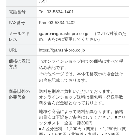
ル5F
電話番号
Tel. 03-5834-1401
FAX番号
Fax. 03-5834-1402
メールアド
igapro★igarashi-pro.co.jp （スパム対策のた
レス
め、★を@に変更してください）
URL
https://igarashi-pro.co.jp
価格の表記
当オンラインショップ内での価格はすべて税
方法
込み表記です。
その他ページでは、本体価格表示の場合はそ
の旨を記載しております。
商品以外の
送料を別途ご負担いただいております。
必要代金
オンラインショップ送料は梱包料・発送手数
料を含んだ金額となっております。
地域や商品によって送料が異なります。価格
の目安は下記をご参考にしてください。■クリ
ックポスト 全国一律300円
■Ａ区分送料 1,200円（関東）・1,250円（関
西）・1,600円（北海道・九州）・2,268円