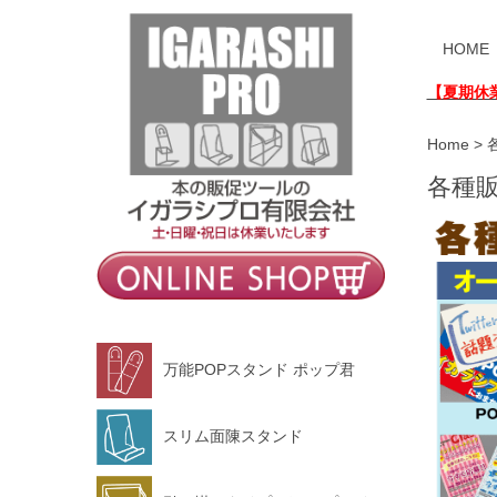
HOME
【夏期休
Home
>
各種販
万能POPスタンド ポップ君
スリム面陳スタンド