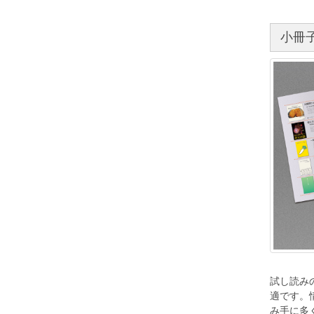
小冊
試し読み
適です。
み手に多