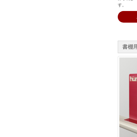
す。
書棚