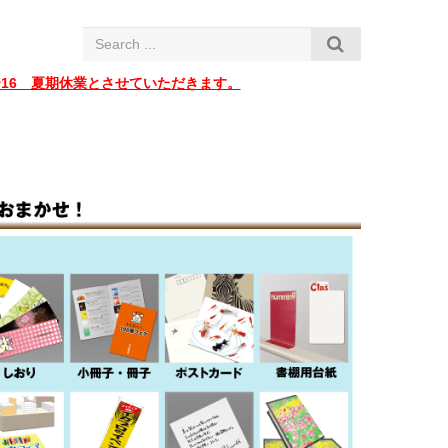
i
g
a
t
i
〜16 夏期休業とさせていただきます。
o
n