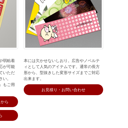
や弱粘着
本には欠かせないしおり。広告やノベルテ
応が可能
ィとして人気のアイテムです。通常の長方
ていただ
形から、型抜きした変形サイズまでご対応
さい。
出来ます。
』もご用
お見積り・お問い合わせ
らから
ら