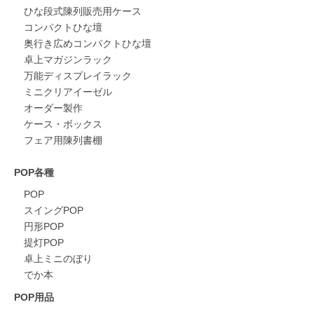
ひな段式陳列販売用ケース
コンパクトひな壇
奥行き広めコンパクトひな壇
卓上マガジンラック
万能ディスプレイラック
ミニクリアイーゼル
オーダー製作
ケース・ボックス
フェア用陳列書棚
POP各種
POP
スイングPOP
円形POP
提灯POP
卓上ミニのぼり
でか本
POP用品