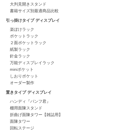
大判見開きスタンド
書籍サイズ別最適商品比較
引っ掛けタイプ ディスプレイ
楽ぽけラック
ポケットラック
２面ポケットラック
紙製ラック
針金ラック
万能ディスプレイラック
miniポケット
しおりポケット
オーダー製作
置きタイプ ディスプレイ
ハンディ『パンフ君』
棚用面陳スタンド
折曲げ面陳タワー【雑誌用】
面陳タワー
回転ステージ