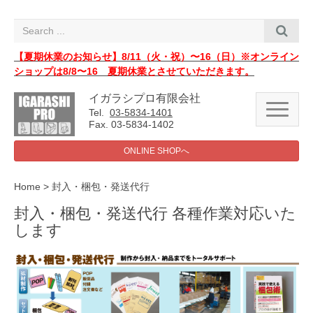
i
g
a
t
i
【夏期休業のお知らせ】8/11（火・祝）〜16（日）※オンライン
o
ショップは8/8〜16 夏期休業とさせていただきます。
n
イガラシプロ有限会社
N
Tel.
03-5834-1401
a
Fax. 03-5834-1402
v
i
ONLINE SHOPへ
g
a
t
i
Home
>
封入・梱包・発送代行
o
n
封入・梱包・発送代行 各種作業対応いた
します