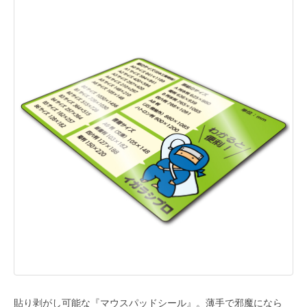
貼り剥がし可能な『マウスパッドシール』。薄手で邪魔になら