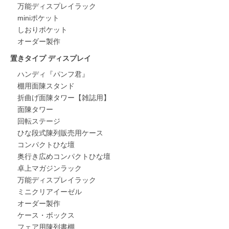
万能ディスプレイラック
miniポケット
しおりポケット
オーダー製作
置きタイプ ディスプレイ
ハンディ『パンフ君』
棚用面陳スタンド
折曲げ面陳タワー【雑誌用】
面陳タワー
回転ステージ
ひな段式陳列販売用ケース
コンパクトひな壇
奥行き広めコンパクトひな壇
卓上マガジンラック
万能ディスプレイラック
ミニクリアイーゼル
オーダー製作
ケース・ボックス
フェア用陳列書棚