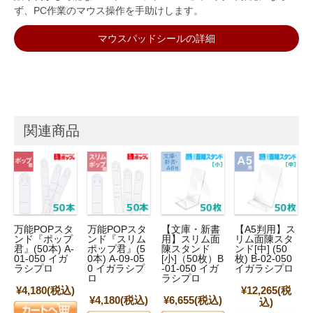
ず、PC作業のマウス操作を手助けします。
マウスパッドシールの詳細
関連商品
万能POPスタ
万能POPスタ
【文庫・新書
【A5判用】ス
ンド『ポップ
ンド『スリム
用】スリム面
リム面陳スタ
君』(50本) A-
ポップ君』(5
陳スタンド
ンド[中] (50
01-050 イガ
0本) A-09-05
[小]（50枚）B
枚) B-02-050
ラシプロ
0 イガラシプ
-01-050 イガ
イガラシプロ
ロ
ラシプロ
¥4,180
(税込)
¥12,265
(税
¥4,180
(税込)
¥6,655
(税込)
込)