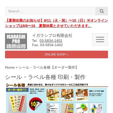
i
g
a
t
i
【夏期休業のお知らせ】8/11（火・祝）〜16（日）※オンライン
o
ショップは8/8〜16 夏期休業とさせていただきます。
n
イガラシプロ有限会社
N
Tel.
03-5834-1401
a
Fax. 03-5834-1402
v
i
ONLINE SHOPへ
g
a
t
i
Home
>
シール・ラベル各種【オーダー製作】
o
n
シール・ラベル各種 印刷・製作