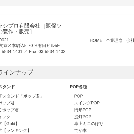
ラシプロ有限会社［販促ツ
の製作・販売］
0021
HOME
企業理念
会
京区本駒込5-70-9 有田ビル5F
3-5834-1401
／ Fax. 03-5834-1402
ラインナップ
スタンド
POP各種
OPスタンド「ポップ君」
POP
ポップ君
スイングPOP
くポップ君
円形POP
ィック
提灯POP
【Gold】
卓上ミニのぼり
君【ランキング】
でか本