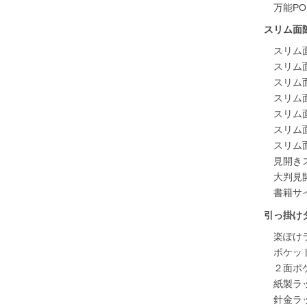
万能P
スリム面
スリム
スリム
スリム
スリム
スリム
スリム
スリム
見開き
大判見
書籍サ
引っ掛け
楽ぽけ
ポケッ
２面ポ
紙製ラ
針金ラ