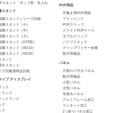
OPスタンド「ポップ君」名入れ
POP用品
陳スタンド
手書き用POP用紙
面陳スタンドシリーズ詳細
フラッピング
面陳スタンド［小］
POPクリップ
面陳スタンド［中］
スライドPOPケース
面陳スタンド［大］
ダブルクリップ
面陳スタンド［D79型］
パイプスタンド
面陳スタンド［W210］
クリップワイヤー各種
面陳スタンド［W230］
取付用備品
スタンド
パネル
開きスタンド
片面のり付きパネル
イズ別最適商品比較
取付用備品
タイプ ディスプレイ
小型パネル
ラック
大型パネル
トラック
等身大パネル
ケットラック
アルミフレーム加工
ック
ラミネート加工
ック
2つ折りパネル加工