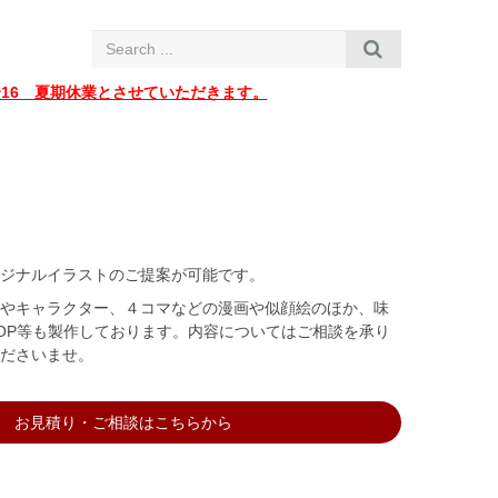
i
g
a
t
i
〜16 夏期休業とさせていただきます。
o
n
リジナルイラストのご提案が可能です。
トやキャラクター、４コマなどの漫画や似顔絵のほか、味
OP等も製作しております。内容についてはご相談を承り
くださいませ。
お見積り・ご相談はこちらから