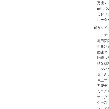
万能デ
mini
しおり
オーダ
置きタイ
ハンデ
棚用面
折曲げ
面陳タ
回転ス
ひな段
コンパ
奥行き
卓上マ
万能デ
ミニク
オーダ
ケース
フェア