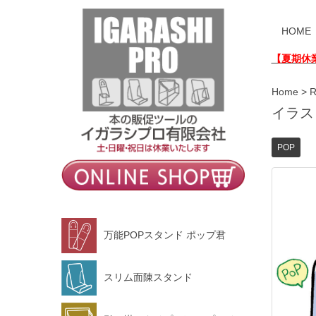
HOME
【夏期休
Home
>
イラス
POP
万能POPスタンド ポップ君
スリム面陳スタンド