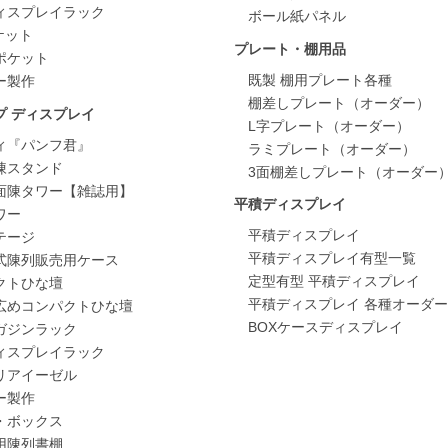
ィスプレイラック
ボール紙パネル
ポケット
プレート・棚用品
ポケット
既製 棚用プレート各種
ー製作
棚差しプレート（オーダー）
プ ディスプレイ
L字プレート（オーダー）
ィ『パンフ君』
ラミプレート（オーダー）
陳スタンド
3面棚差しプレート（オーダー
面陳タワー【雑誌用】
平積ディスプレイ
ワー
平積ディスプレイ
テージ
平積ディスプレイ有型一覧
式陳列販売用ケース
定型有型 平積ディスプレイ
クトひな壇
平積ディスプレイ 各種オーダー
広めコンパクトひな壇
BOXケースディスプレイ
ガジンラック
ィスプレイラック
リアイーゼル
ー製作
・ボックス
用陳列書棚