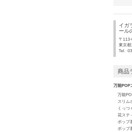
イガ
ール
〒113-
東京都文
Tel. 0
商品
万能POP
万能P
スリム
くっつ
花ステ
ポップ君
ポップ