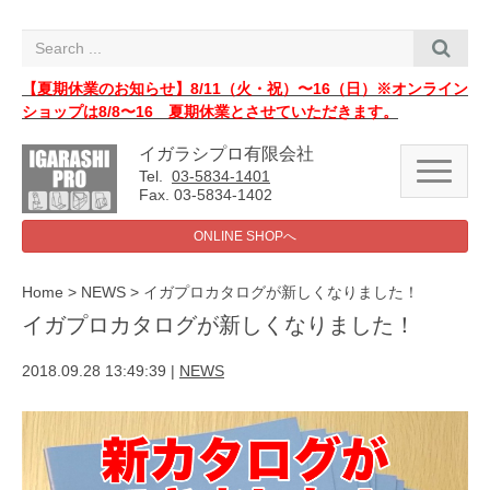
i
g
a
t
i
【夏期休業のお知らせ】8/11（火・祝）〜16（日）※オンライン
o
ショップは8/8〜16 夏期休業とさせていただきます。
n
イガラシプロ有限会社
N
Tel.
03-5834-1401
a
Fax. 03-5834-1402
v
i
ONLINE SHOPへ
g
a
t
i
Home
>
NEWS
>
イガプロカタログが新しくなりました！
o
イガプロカタログが新しくなりました！
n
2018.09.28 13:49:39
|
NEWS