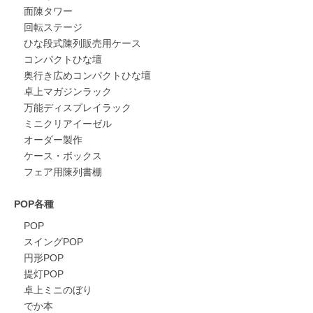
面陳タワー
回転ステージ
ひな段式陳列販売用ケース
コンパクトひな壇
奥行き広めコンパクトひな壇
卓上マガジンラック
万能ディスプレイラック
ミニクリアイーゼル
オーダー製作
ケース・ボックス
フェア用陳列書棚
POP各種
POP
スイングPOP
円形POP
提灯POP
卓上ミニのぼり
でか本