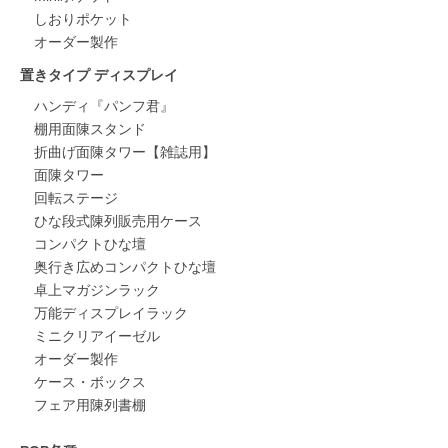
しおりポケット
オーダー製作
置きタイプ ディスプレイ
ハンディ『パンフ君』
棚用面陳スタンド
折曲げ面陳タワー【雑誌用】
面陳タワー
回転ステージ
ひな段式陳列販売用ケース
コンパクトひな壇
奥行き広めコンパクトひな壇
卓上マガジンラック
万能ディスプレイラック
ミニクリアイーゼル
オーダー製作
ケース・ボックス
フェア用陳列書棚