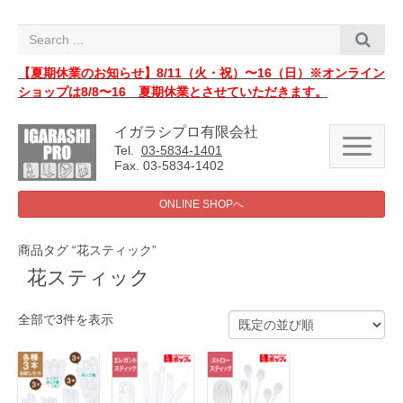
i
g
a
t
i
【夏期休業のお知らせ】8/11（火・祝）〜16（日）※オンライン
o
ショップは8/8〜16 夏期休業とさせていただきます。
n
イガラシプロ有限会社
N
Tel.
03-5834-1401
a
Fax. 03-5834-1402
v
i
g
ONLINE SHOPへ
a
t
i
商品タグ “花スティック”
o
n
花スティック
全部で3件を表示