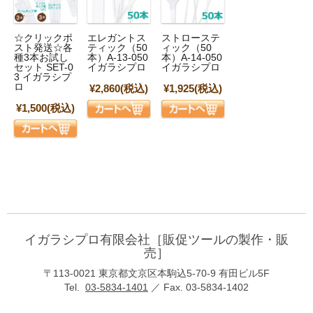
☆クリックポ
エレガントス
ストローステ
スト発送☆各
ティック（50
ィック（50
種3本お試し
本）A-13-050
本）A-14-050
セット SET-0
イガラシプロ
イガラシプロ
3 イガラシプ
ロ
¥2,860
(税込)
¥1,925
(税込)
¥1,500
(税込)
イガラシプロ有限会社［販促ツールの製作・販
売］
〒113-0021 東京都文京区本駒込5-70-9 有田ビル5F
Tel.
03-5834-1401
／ Fax. 03-5834-1402