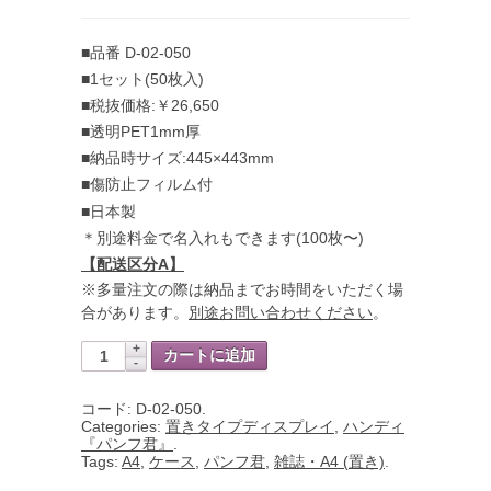
■品番 D-02-050
■1セット(50枚入)
■税抜価格:￥26,650
■透明PET1mm厚
■納品時サイズ:445×443mm
■傷防止フィルム付
■日本製
＊別途料金で名入れもできます(100枚〜)
【配送区分A】
※多量注文の際は納品までお時間をいただく場
合があります。
別途お問い合わせください
。
カートに追加
コード:
D-02-050
.
Categories:
置きタイプディスプレイ
,
ハンディ
『パンフ君』
.
Tags:
A4
,
ケース
,
パンフ君
,
雑誌・A4 (置き)
.