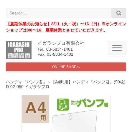
i
g
a
t
i
【夏期休業のお知らせ】8/11（火・祝）〜16（日）※オンライン
o
ショップは8/8〜16 夏期休業とさせていただきます。
n
イガラシプロ有限会社
N
Tel.
03-5834-1401
a
Fax. 03-5834-1402
v
i
g
ONLINE SHOPへ
a
t
i
ハンディ『パンフ君』
› 【A4判用】ハンディ『パンフ君』(50枚)
o
D-02-050 イガラシプロ
n