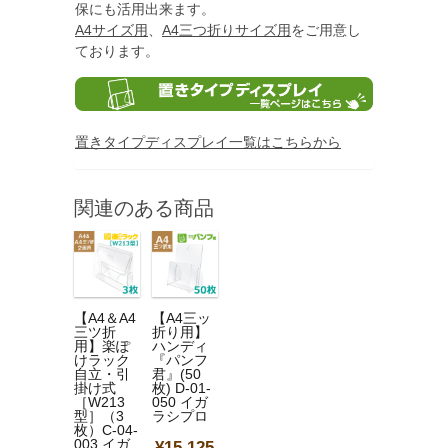
保にも活用出来ます。
A4サイズ用
、
A4三つ折りサイズ用
をご用意し
ております。
置きタイプディスプレイ一覧はこちらから
関連のある商品
【A4＆A4
【A4三ッ
三ツ折
折り用】
用】楽ぽ
ハンディ
けラック
『パンフ
自立・引
君』(50
掛け式
枚) D-01-
［W213
050 イガ
型］（3
ラシプロ
枚）C-04-
003 イガ
¥15,125