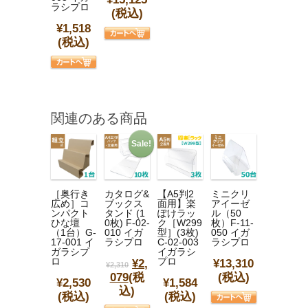
ラシプロ
(税込)
¥1,518
(税込)
関連のある商品
Sale!
［奥行き
カタログ&
【A5判2
ミニクリ
広め］コ
ブックス
面用】楽
アイーゼ
ンパクト
タンド (1
ぽけラッ
ル（50
ひな壇
0枚) F-02-
ク［W299
枚）F-11-
（1台）G-
010 イガ
型］(3枚)
050 イガ
17-001 イ
ラシプロ
C-02-003
ラシプロ
ガラシプ
イガラシ
ロ
プロ
¥2,
¥13,310
¥2,310
079
(税
(税込)
¥2,530
¥1,584
込)
(税込)
(税込)