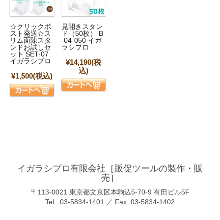
☆クリックポ
見開きスタン
スト発送☆ス
ド（50枚） B
リム面陳スタ
-04-050 イガ
ンドお試しセ
ラシプロ
ット SET-07
イガラシプロ
¥14,190
(税
込)
¥1,500
(税込)
イガラシプロ有限会社［販促ツールの製作・販
売］
〒113-0021 東京都文京区本駒込5-70-9 有田ビル5F
Tel.
03-5834-1401
／ Fax. 03-5834-1402