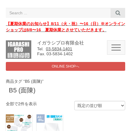
i
g
a
t
i
【夏期休業のお知らせ】8/11（火・祝）〜16（日）※オンライン
o
ショップは8/8〜16 夏期休業とさせていただきます。
n
イガラシプロ有限会社
N
Tel.
03-5834-1401
a
Fax. 03-5834-1402
v
i
g
ONLINE SHOPへ
a
t
i
商品タグ “B5 (面陳)”
o
n
B5 (面陳)
全部で2件を表示