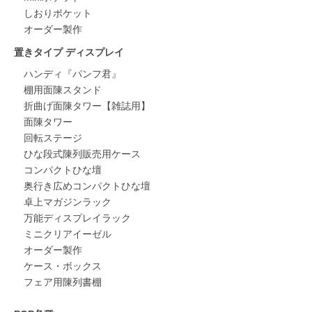
しおりポケット
オーダー製作
置きタイプ ディスプレイ
ハンディ『パンフ君』
棚用面陳スタンド
折曲げ面陳タワー【雑誌用】
面陳タワー
回転ステージ
ひな段式陳列販売用ケース
コンパクトひな壇
奥行き広めコンパクトひな壇
卓上マガジンラック
万能ディスプレイラック
ミニクリアイーゼル
オーダー製作
ケース・ボックス
フェア用陳列書棚