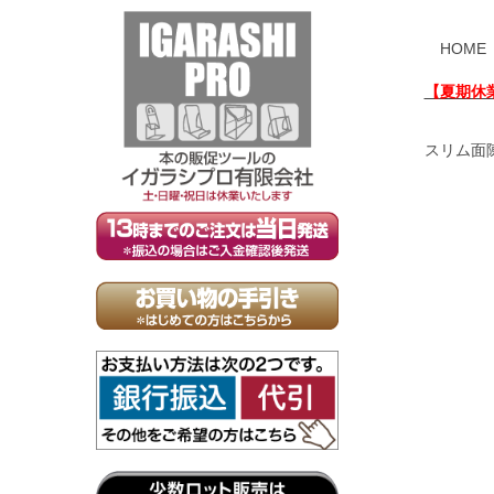
HOME
【夏期休
スリム面