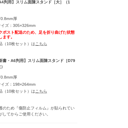
A4判用】スリム面陳スタンド［大］（1
0.8mm厚
イズ：305×326mm
クポスト配送のため、足を折り曲げた状態
します。
品（10枚セット）は
こちら
新書・A6判用】スリム面陳スタンド［D79
枚）
0.8mm厚
イズ：198×264mm
品（10枚セット）は
こちら
護のため『傷防止フィルム』が貼られてい
がしてからご使用ください。