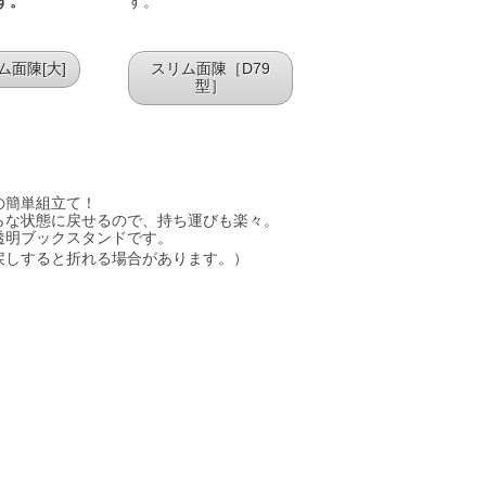
す。
す。
ム面陳[大]
スリム面陳［D79
型］
の簡単組立て！
らな状態に戻せるので、持ち運びも楽々。
透明ブックスタンドです。
戻しすると折れる場合があります。）