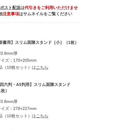
ポスト配送
は
代引きをご利用いただけませ
他
注意事項
はサムネイルをご覧ください
新書用】スリム面陳スタンド［小］（1枚）
0.8mm厚
イズ：170×205mm
品（10枚セット）は
こちら
・四六判・A5判用】スリム面陳スタンド
1枚）
0.8mm厚
イズ：278×227mm
品（10枚セット）は
こちら