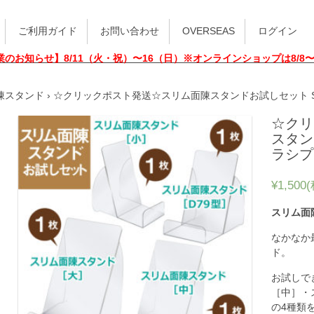
ご利用ガイド
お問い合わせ
OVERSEAS
ログイン
業のお知らせ】8/11（火・祝）〜16（日）※オンラインショップは8/8
陳スタンド
› ☆クリックポスト発送☆スリム面陳スタンドお試しセット SE
☆クリ
スタン
ラシプ
¥1,500
スリム面
なかなか
ド。
お試しで
［中］・
の4種類