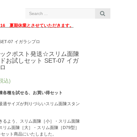
i
g
a
t
i
〜16 夏期休業とさせていただきます。
o
n
T-07 イガラシプロ
ックポスト発送☆スリム面陳
ドお試しセット SET-07 イガ
ロ
(税込)
陳各種を試せる、お買い得セット
最適サイズが判りづらいスリム面陳スタン
きるよう、スリム面陳［小］・スリム面陳
スリム面陳［大］・スリム面陳［D79型］
をセット商品にいたしました。