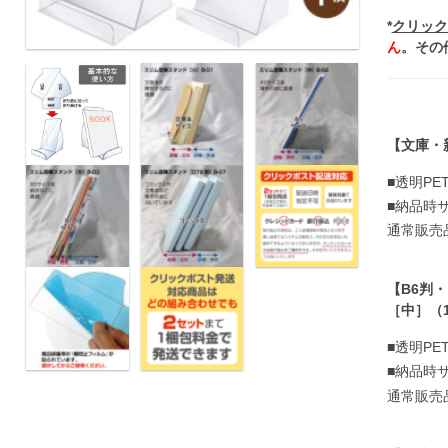
*
クリック
ん
。その
【文庫・
■透明PET
■納品時サ
通常販売
【B6判
［中］（
■透明PET
■納品時サ
通常販売