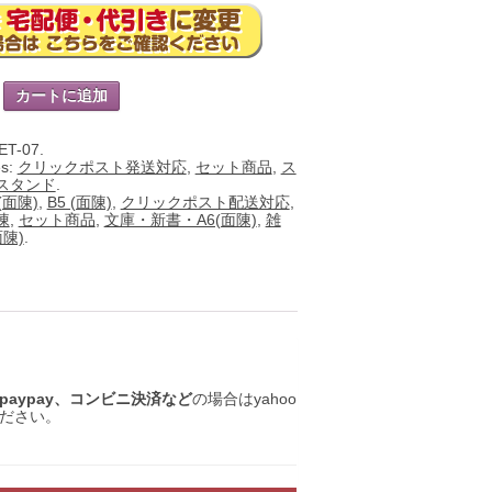
カートに追加
ET-07
.
es:
クリックポスト発送対応
,
セット商品
,
ス
スタンド
.
 (面陳)
,
B5 (面陳)
,
クリックポスト配送対応
,
陳
,
セット商品
,
文庫・新書・A6(面陳)
,
雑
面陳)
.
aypay、コンビニ決済など
の場合はyahoo
ださい。