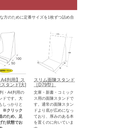
な方のために定番サイズを1枚ずつ詰め合
A4判用】ス
スリム面陳スタンド
スタンド[大]
［D79型］
判・A4判用の
文庫・新書・コミック
ンドです。大
ス用の面陳スタンドで
もしっかりと
す。通常の面陳スタン
。
※クリック
ドより底が広めになっ
送のため、足
ており、厚みのある本
げた状態でお
を置くのに向いていま