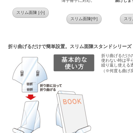
薄手冊子に対応。
届けしま
スリム面陳 [小]
スリム面陳[中]
スリ
折り曲げるだけで簡単設置。スリム面陳スタンドシリーズ
折り曲げるだけ
使わない時は平
繰り返し使える
（※何度も曲げ