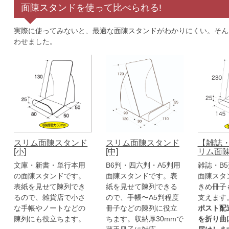
面陳スタンドを使って比べられる!
実際に使ってみないと、最適な面陳スタンドがわかりにくい。そん
わせました。
スリム面陳スタンド
スリム面陳スタンド
【雑誌・
[小]
[中]
リム面陳
文庫・新書・単行本用
B6判・四六判・A5判用
雑誌・B5
の面陳スタンドです。
面陳スタンドです。表
面陳スタ
表紙を見せて陳列でき
紙を見せて陳列できる
きめ冊子
るので、雑貨店で小さ
ので、手帳〜A5判程度
支えます
な手帳やノートなどの
冊子などの陳列に役立
ポスト配
陳列にも役立ちます。
ちます。収納厚30mmで
を折り曲