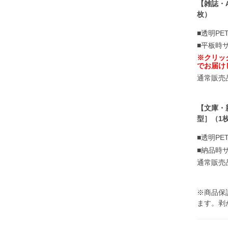
【雑誌・
枚）
■透明PET
■平板時サ
※クリッ
でお届け
通常販売
【文庫・
型］（1
■透明PET
■納品時サ
通常販売
※商品保
ます。剥