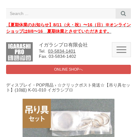
i
g
a
t
i
【夏期休業のお知らせ】8/11（火・祝）〜16（日）※オンライン
o
ショップは8/8〜16 夏期休業とさせていただきます。
n
イガラシプロ有限会社
N
Tel.
03-5834-1401
a
Fax. 03-5834-1402
v
i
g
ONLINE SHOPへ
a
t
i
ディスプレイ・POP用品
› ☆クリックポスト発送☆【吊り具セッ
o
ト】(10組) K-01-010 イガラシプロ
n