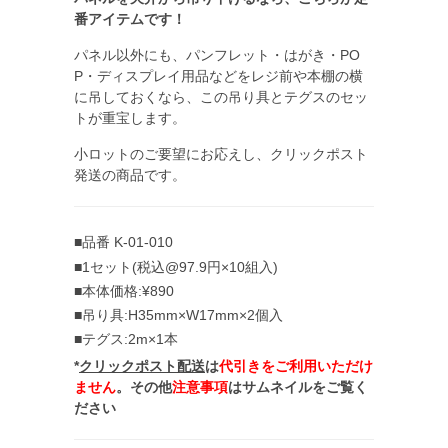
番アイテムです！
パネル以外にも、パンフレット・はがき・PO
P・ディスプレイ用品などをレジ前や本棚の横
に吊しておくなら、この吊り具とテグスのセッ
トが重宝します。
小ロットのご要望にお応えし、クリックポスト
発送の商品です。
■品番 K-01-010
■1セット(税込@97.9円×10組入)
■本体価格:¥890
■吊り具:H35mm×W17mm×2個入
■テグス:2m×1本
*
クリックポスト配送
は
代引きをご利用いただけ
ません
。その他
注意事項
はサムネイルをご覧く
ださい