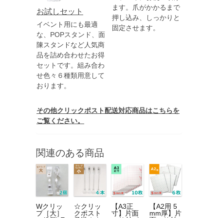
ます。爪がかかるまで
お試しセット
押し込み、しっかりと
イベント用にも最適
固定させます。
な、POPスタンド、面
陳スタンドなど人気商
品を詰め合わせたお得
セットです。組み合わ
せ色々６種類用意して
おります。
その他クリックポスト配送対応商品はこちらを
ご覧ください。
関連のある商品
Wクリッ
☆クリッ
【A3正
【A2用 5
プ［大］
クポスト
寸】片面
mm厚】片