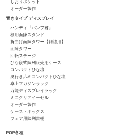
しおりポケット
オーダー製作
置きタイプ ディスプレイ
ハンディ『パンフ君』
棚用面陳スタンド
折曲げ面陳タワー【雑誌用】
面陳タワー
回転ステージ
ひな段式陳列販売用ケース
コンパクトひな壇
奥行き広めコンパクトひな壇
卓上マガジンラック
万能ディスプレイラック
ミニクリアイーゼル
オーダー製作
ケース・ボックス
フェア用陳列書棚
POP各種