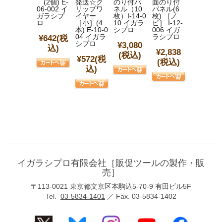
(2個) E-
発送☆ク
のり付パ
面のり付
06-002 イ
リップワ
ネル（10
パネル(6
ガラシプ
イヤー
枚）I-14-0
枚) ［ノ
ロ
［小］(4
10 イガラ
ビ］ I-12-
本) E-10-0
シプロ
006 イガ
04 イガラ
ラシプロ
¥642
(税
シプロ
¥3,080
込)
¥2,838
(税込)
¥572
(税
(税込)
込)
イガラシプロ有限会社［販促ツールの製作・販
売］
〒113-0021 東京都文京区本駒込5-70-9 有田ビル5F
Tel.
03-5834-1401
／ Fax. 03-5834-1402