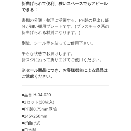
折曲げられて便利、狭いスペースでもアピール
できる！
書棚の分類・整理に活躍する、PP製
の見出し部
分が細い棚用プレートです。(プラスチック系の
折曲げられる材質になります。)
別途、シール等を貼ってご使用下さい。
平らな状態でお届けします。
折スジに沿って折り曲げてご使用ください。
※セール商品につき、お客様都合による返品は
ご遠慮ください。
■品番 H-04-020
■1セット(20枚入)
■PP製0.75mm厚/白
■145×250mm
■折曲げ式
■日本製