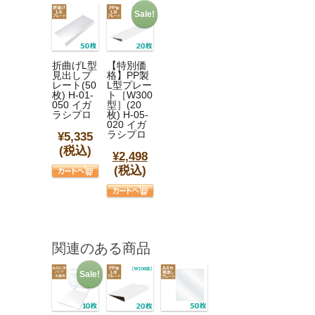
Sale!
折曲げL型
【特別価
見出しプ
格】PP製
レート(50
L型プレー
枚) H-01-
ト［W300
050 イガ
型］(20
ラシプロ
枚) H-05-
020 イガ
ラシプロ
¥5,335
(税込)
¥2,498
(税込)
関連のある商品
Sale!