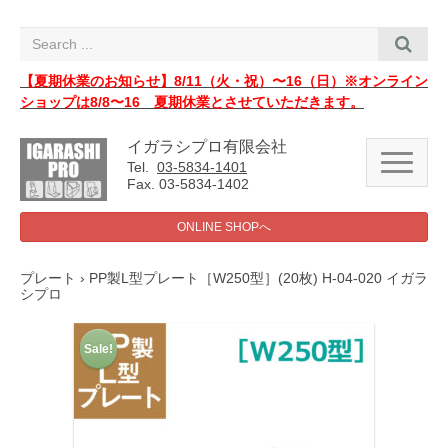
i
g
a
t
i
【夏期休業のお知らせ】8/11（火・祝）〜16（日）※オンライン
o
ショップは8/8〜16 夏期休業とさせていただきます。
n
イガラシプロ有限会社
N
Tel.
03-5834-1401
a
Fax. 03-5834-1402
v
i
g
ONLINE SHOPへ
a
t
i
プレート
› PP製L型プレート［W250型］(20枚) H-04-020 イガラ
o
シプロ
n
Sale!