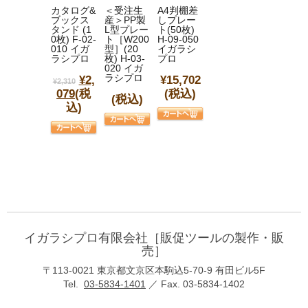
カタログ&
＜受注生
A4判棚差
ブックス
産＞PP製
しプレー
タンド (1
L型プレー
ト(50枚)
0枚) F-02-
ト［W200
H-09-050
010 イガ
型］(20
イガラシ
ラシプロ
枚) H-03-
プロ
020 イガ
ラシプロ
¥2,
¥15,702
¥2,310
079
(税
(税込)
(税込)
込)
イガラシプロ有限会社［販促ツールの製作・販
売］
〒113-0021 東京都文京区本駒込5-70-9 有田ビル5F
Tel.
03-5834-1401
／ Fax. 03-5834-1402