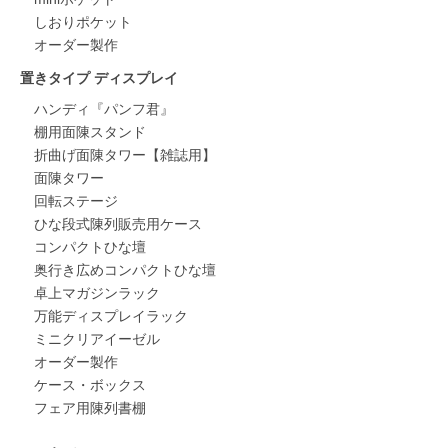
しおりポケット
オーダー製作
置きタイプ ディスプレイ
ハンディ『パンフ君』
棚用面陳スタンド
折曲げ面陳タワー【雑誌用】
面陳タワー
回転ステージ
ひな段式陳列販売用ケース
コンパクトひな壇
奥行き広めコンパクトひな壇
卓上マガジンラック
万能ディスプレイラック
ミニクリアイーゼル
オーダー製作
ケース・ボックス
フェア用陳列書棚