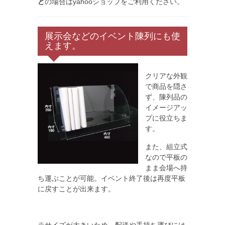
ど
の場合はyahooショップをご利用ください。
展示会などのイベント陳列にも使
えます。
クリアな外観
で商品を隠さ
ず、陳列品の
イメージアッ
プに役立ちま
す。
また、組立式
なので平板の
まま会場へ持
ち運ぶことが可能。イベント終了後は再度平板
に戻すことが出来ます。