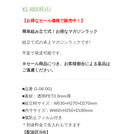
¥1,485
(税込)
【お得なセール価格で販売中！】
簡単組み立て式！お得なマガジンラック
組立て式の卓上マガジンラックです!
平姿で発送可能です。
※セール商品につき、お客様都合による返品は
ご遠慮ください。
■品番 G-08-001
■素材：透明PET0.8mm厚
■組立時サイズ：W530×H270×D270mm
■内寸サイズ：W460×H250×D180mm
■傷防止フィルム付き
＊別途料金で名入れもできます
【配送区分B】