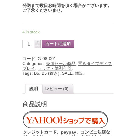
発送まで数日お時間を頂く場合がございます。
ご了承くださいませ。
4 in stock
カートに追加
コード:
G-08-001
.
Categories:
売切セール商品
,
置きタイプディス
プレイ
,
ラック・陳列什器
.
Tags:
B5
,
B5 (置き)
,
SALE
,
雑誌
.
説明
レビュー (0)
商品説明
クレジットカード、paypay、コンビニ決済な