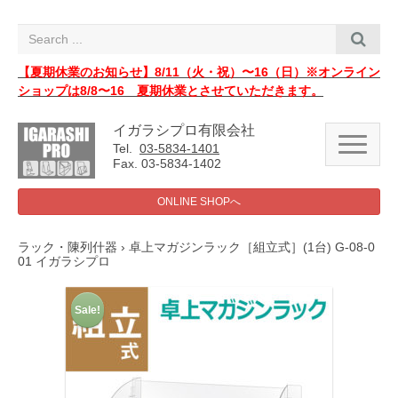
i
g
a
t
i
【夏期休業のお知らせ】8/11（火・祝）〜16（日）※オンライン
o
ショップは8/8〜16 夏期休業とさせていただきます。
n
イガラシプロ有限会社
N
Tel.
03-5834-1401
a
Fax. 03-5834-1402
v
i
g
ONLINE SHOPへ
a
t
i
ラック・陳列什器
› 卓上マガジンラック［組立式］(1台) G-08-0
o
01 イガラシプロ
n
Sale!