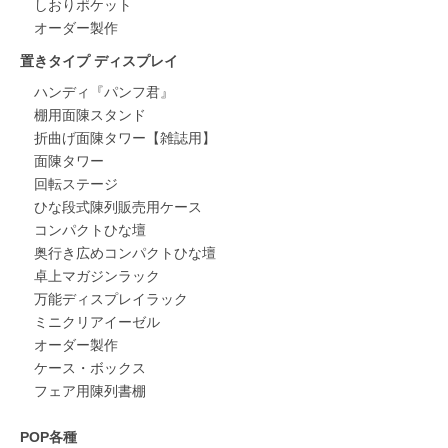
しおりポケット
オーダー製作
置きタイプ ディスプレイ
ハンディ『パンフ君』
棚用面陳スタンド
折曲げ面陳タワー【雑誌用】
面陳タワー
回転ステージ
ひな段式陳列販売用ケース
コンパクトひな壇
奥行き広めコンパクトひな壇
卓上マガジンラック
万能ディスプレイラック
ミニクリアイーゼル
オーダー製作
ケース・ボックス
フェア用陳列書棚
POP各種