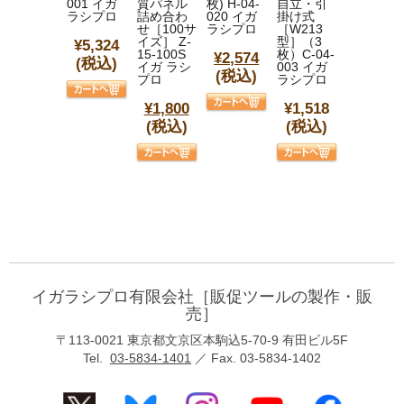
001 イガ
質パネル
枚) H-04-
自立・引
ラシプロ
詰め合わ
020 イガ
掛け式
せ［100サ
ラシプロ
［W213
イズ］ Z-
型］（3
¥5,324
15-100S
枚）C-04-
¥2,574
(税込)
イガ ラシ
003 イガ
(税込)
プロ
ラシプロ
¥1,800
¥1,518
(税込)
(税込)
イガラシプロ有限会社［販促ツールの製作・販
売］
〒113-0021 東京都文京区本駒込5-70-9 有田ビル5F
Tel.
03-5834-1401
／ Fax. 03-5834-1402