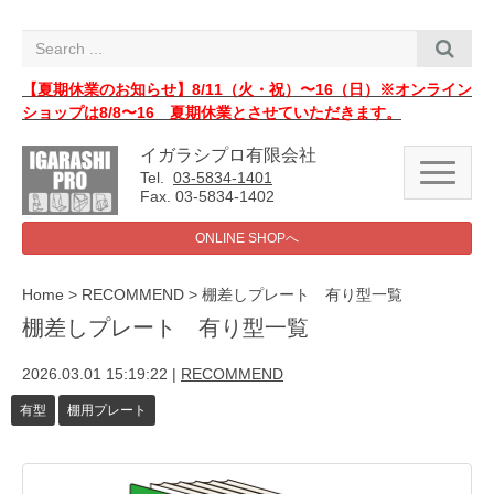
i
g
a
t
i
【夏期休業のお知らせ】8/11（火・祝）〜16（日）※オンライン
o
ショップは8/8〜16 夏期休業とさせていただきます。
n
イガラシプロ有限会社
N
Tel.
03-5834-1401
a
Fax. 03-5834-1402
v
i
ONLINE SHOPへ
g
a
t
i
Home
>
RECOMMEND
>
棚差しプレート 有り型一覧
o
棚差しプレート 有り型一覧
n
2026.03.01 15:19:22
|
RECOMMEND
有型
棚用プレート