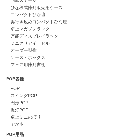
回転ステージ
ひな段式陳列販売用ケース
コンパクトひな壇
奥行き広めコンパクトひな壇
卓上マガジンラック
万能ディスプレイラック
ミニクリアイーゼル
オーダー製作
ケース・ボックス
フェア用陳列書棚
POP各種
POP
スイングPOP
円形POP
提灯POP
卓上ミニのぼり
でか本
POP用品