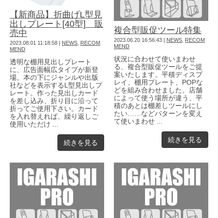
【新商品】折曲げL型見
出しプレート[40型] 販
複合型販促ツール特集
売中
2023.06.20 16:56:43
|
NEWS
,
RECOM
2023.08.01 11:18:58
|
NEWS
,
RECOM
MEND
MEND
状況に合わせて使いまわせ
透明な棚用見出しプレート
る、複合型販促ツールをご提
に、広告面幅広タイプが新登
案いたします。平積ディスプ
場。本の下にジャンルや出版
レイ、棚用プレート、POPな
社などを表示するL型見出しプ
どを組み合わせました。店舗
レート。作った見出しカード
によって使う場所が違う、平
を差し込み、折り目に沿って
積のあとは棚差しツールにし
折ってご使用下さい。カード
たい……などパターンを変え
を入れ替えれば、繰り返しご
て使いまわせ ...
使用いただけ ...
続きを見る
続きを見る