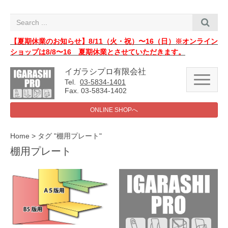
i
g
a
t
i
【夏期休業のお知らせ】8/11（火・祝）〜16（日）※オンライン
o
ショップは8/8〜16 夏期休業とさせていただきます。
n
イガラシプロ有限会社
N
Tel.
03-5834-1401
a
Fax. 03-5834-1402
v
i
ONLINE SHOPへ
g
a
t
i
Home
>
タグ
"
棚用プレート"
o
棚用プレート
n