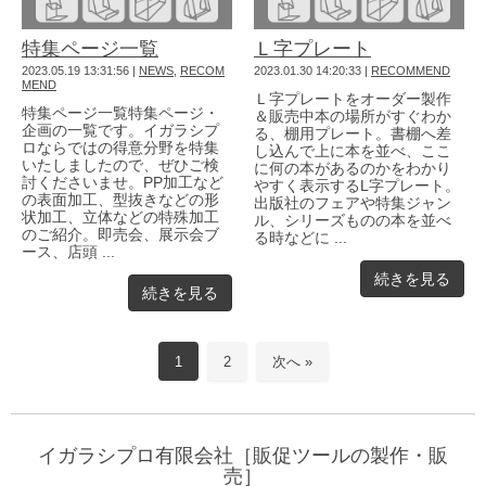
特集ページ一覧
Ｌ字プレート
2023.05.19 13:31:56
|
NEWS
,
RECOM
2023.01.30 14:20:33
|
RECOMMEND
MEND
Ｌ字プレートをオーダー製作
特集ページ一覧特集ページ・
＆販売中本の場所がすぐわか
企画の一覧です。イガラシプ
る、棚用プレート。書棚へ差
ロならではの得意分野を特集
し込んで上に本を並べ、ここ
いたしましたので、ぜひご検
に何の本があるのかをわかり
討くださいませ。PP加工など
やすく表示するL字プレート。
の表面加工、型抜きなどの形
出版社のフェアや特集ジャン
状加工、立体などの特殊加工
ル、シリーズものの本を並べ
のご紹介。即売会、展示会ブ
る時などに ...
ース、店頭 ...
続きを見る
続きを見る
1
2
次へ »
イガラシプロ有限会社［販促ツールの製作・販
売］