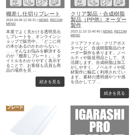
棚差し仕切りプレート
クリア製品・合成樹脂
製品（PP他）オーダー
2024.04.08 12:30:31
|
NEWS
,
RECOM
MEND
製作
本屋でよく見かける透明見出
2023.11.10 15:40:40
|
NEWS
,
RECOM
MEND
しプレートを、オンラインシ
ョップで販売中。「どこに何
クリアファイル・クリアポス
の本があるのかわからない」
ターなど、合成樹脂製品のオ
……そんなお悩みを解決する
ーダー製作を承ります。ノベ
のが『棚差しプレート』。タ
ルティや販促用品として、大
イトルをわかりやすく表示す
活躍します。合成樹脂は加工
ることで、お客様も店員も商
がしやすく、ノベルティや拡
品の場所を見 ...
材製作に幅広く利用されてい
ます。素材の透明感やツヤ感
続きを見る
を活かしてプ ...
続きを見る