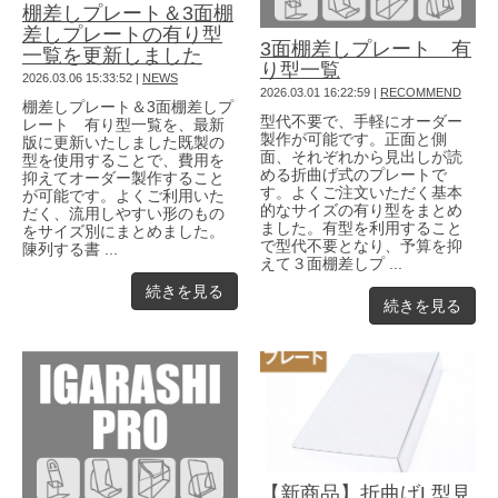
棚差しプレート＆3面棚
差しプレートの有り型
3面棚差しプレート 有
一覧を更新しました
り型一覧
2026.03.06 15:33:52
|
NEWS
2026.03.01 16:22:59
|
RECOMMEND
棚差しプレート＆3面棚差しプ
型代不要で、手軽にオーダー
レート 有り型一覧を、最新
製作が可能です。正面と側
版に更新いたしました既製の
面、それぞれから見出しが読
型を使用することで、費用を
める折曲げ式のプレートで
抑えてオーダー製作すること
す。よくご注文いただく基本
が可能です。よくご利用いた
的なサイズの有り型をまとめ
だく、流用しやすい形のもの
ました。有型を利用すること
をサイズ別にまとめました。
で型代不要となり、予算を抑
陳列する書 ...
えて３面棚差しプ ...
続きを見る
続きを見る
【新商品】折曲げL型見