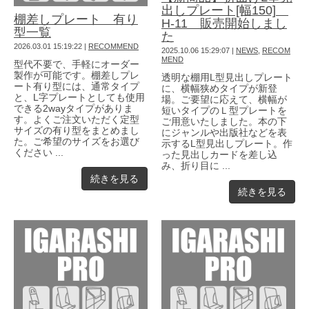
出しプレート[幅150]
棚差しプレート 有り
H-11 販売開始しまし
型一覧
た
2026.03.01 15:19:22
|
RECOMMEND
2025.10.06 15:29:07
|
NEWS
,
RECOM
MEND
型代不要で、手軽にオーダー
製作が可能です。棚差しプレ
透明な棚用L型見出しプレート
ート有り型には、通常タイプ
に、横幅狭めタイプが新登
と、L字プレートとしても使用
場。ご要望に応えて、横幅が
できる2wayタイプがありま
短いタイプのＬ型プレートを
す。よくご注文いただく定型
ご用意いたしました。本の下
サイズの有り型をまとめまし
にジャンルや出版社などを表
た。ご希望のサイズをお選び
示するL型見出しプレート。作
ください ...
った見出しカードを差し込
み、折り目に ...
続きを見る
続きを見る