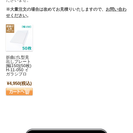
ださいませ。
※大量注文の場合は改めてお見積りいたしますので、
お問い合わ
せください
。
折曲げL型見
出しプレート
[幅150](50枚)
H-11-050 イ
ガラシプロ
¥4,950
(税込)