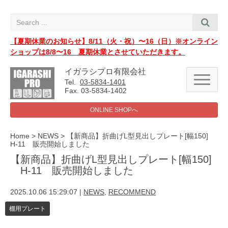
i
g
a
t
i
【夏期休業のお知らせ】8/11（火・祝）〜16（日）※オンライン
o
ショップは8/8〜16 夏期休業とさせていただきます。
n
イガラシプロ有限会社
N
Tel.
03-5834-1401
a
Fax. 03-5834-1402
v
i
ONLINE SHOPへ
g
a
t
i
Home
>
NEWS
>
【新商品】折曲げL型見出しプレート[幅150]
o
H-11 販売開始しました
n
【新商品】折曲げL型見出しプレート[幅150]
H-11 販売開始しました
2025.10.06 15:29:07
|
NEWS
,
RECOMMEND
棚用プレート