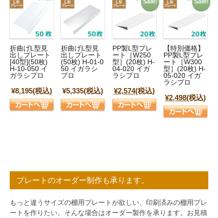
Sale!
Sale!
折曲げL型見
折曲げL型見
PP製L型プレ
【特別価格】
出しプレート
出しプレート
ート［W250
PP製L型プレ
[40型](50枚)
(50枚) H-01-0
型］(20枚) H-
ート［W300
H-10-050 イ
50 イガラシ
04-020 イガ
型］(20枚) H-
ガラシプロ
プロ
ラシプロ
05-020 イガ
ラシプロ
¥8,195
(税込)
¥5,335
(税込)
¥2,574
(税込)
¥2,498
(税込)
プレートのオーダー制作も承ります。
もっと違うサイズの棚用プレートが欲しい、印刷済みの棚用プレ
ートを作りたい。そんな場合はオーダー製作を承ります。お見積