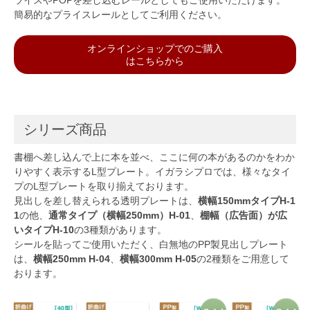
ライスやPOPを差し込むレールとしてもご使用いただけます。
簡易的なプライスレールとしてご利用ください。
オンラインショップでのご購入
はこちらから
シリーズ商品
書棚へ差し込んで上に本を並べ、ここに何の本があるのかをわか
りやすく表示するL型プレート。イガラシプロでは、様々なタイ
プのL型プレートを取り揃えております。
見出しを差し替えられる透明プレートは、
横幅150mmタイプH-1
1
の他、
通常タイプ（横幅250mm）H-01
、
棚幅（広告面）が広
いタイプH-10
の3種類があります。
シールを貼ってご使用いただく、白無地のPP製見出しプレート
は、
横幅250mm H-04
、
横幅300mm H-05
の2種類をご用意して
おります。